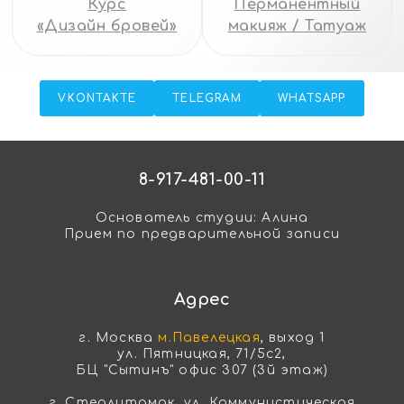
Курс
Перманентный
«Дизайн бровей»
макияж / Татуаж
VKONTAKTE
TELEGRAM
WHATSAPP
8-917-481-00-11
Основатель студии: Алина
Прием по предварительной записи
Адрес
г. Москва
м.Павелецкая
, выход 1
ул. Пятницкая, 71/5с2,
БЦ "Сытинъ" офис 307 (3й этаж)
г. Стерлитамак, ул. Коммунистическая